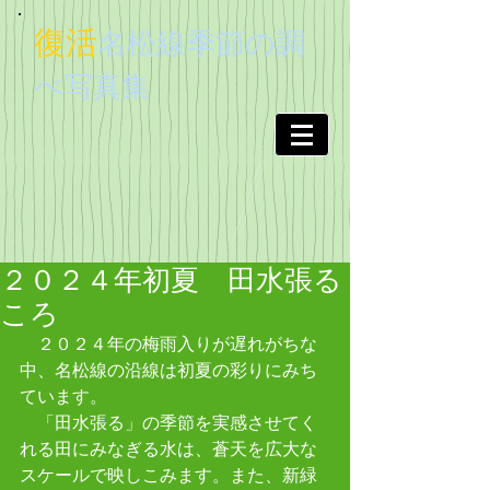
復活
名松線季節
の調
べ
写真集
２０２４年初夏 田水張る
ころ
　２０２４年の梅雨入りが遅れがちな
中、名松線の沿線は初夏の彩りにみち
ています。
　「田水張る」の季節を実感させてく
れる田にみなぎる水は、蒼天を広大な
スケールで映しこみます。また、新緑