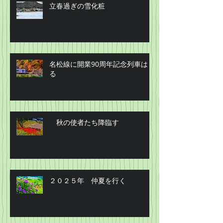
立春過ぎの雪化粧
名松線に開業90周年記念列車はし
る
秋の使者たち降臨す
２０２５年 仲夏を行く