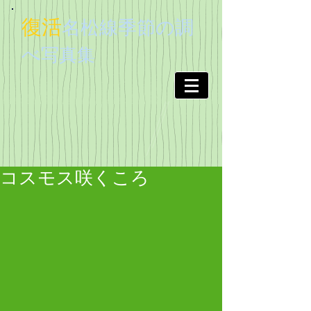
復活
名松線季節
の調
べ
写真集
コスモス咲くころ