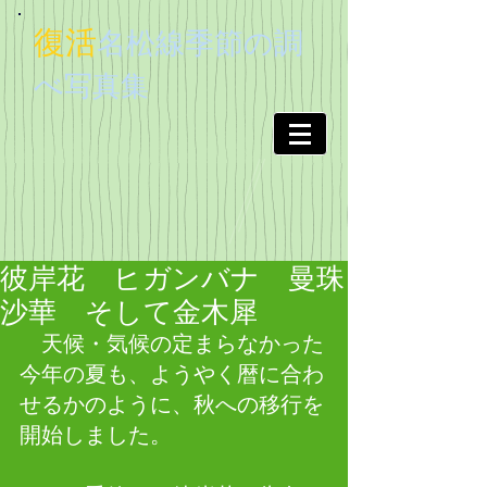
復活
名松線季節
の調
べ
写真集
彼岸花 ヒガンバナ 曼珠
沙華 そして金木犀
　天候・気候の定まらなかった
今年の夏も、ようやく暦に合わ
せるかのように、秋への移行を
開始しました。