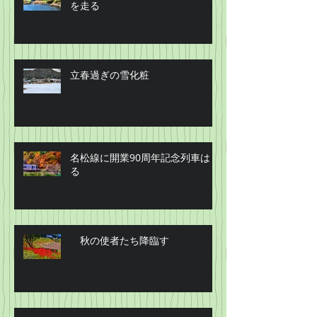
を走る
立春過ぎの雪化粧
名松線に開業90周年記念列車はし
る
秋の使者たち降臨す