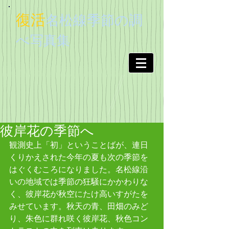
復活
名松線季節
の調
べ
写真集
彼岸花の季節へ
観測史上「初」ということばが、連日
くりかえされた今年の夏も次の季節を
はぐくむころになりました。名松線沿
いの地域では季節の狂騒にかかわりな
く、彼岸花が秋空にたけ高いすがたを
みせています。秋天の青、田畑のみど
り、朱色に群れ咲く彼岸花、秋色コン