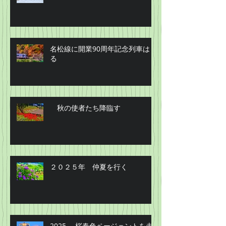
名松線に開業90周年記念列車はし
る
秋の使者たち降臨す
２０２５年 仲夏を行く
2025 桜春色ページェントを走