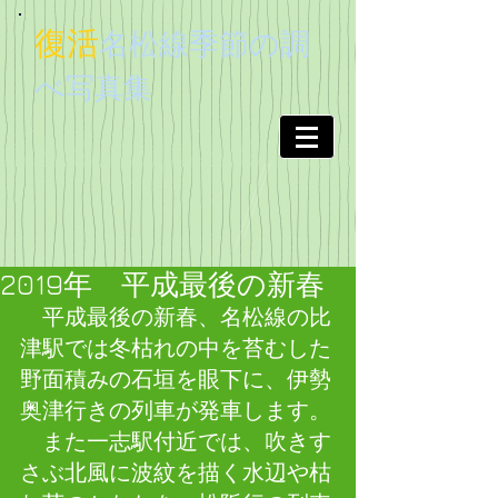
復活
名松線季節
の調
べ
写真集
2019年 平成最後の新春
　平成最後の新春、名松線の比
津駅では冬枯れの中を苔むした
野面積みの石垣を眼下に、伊勢
奥津行きの列車が発車します。
　また一志駅付近では、吹きす
さぶ北風に波紋を描く水辺や枯