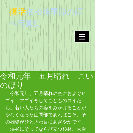
復活
名松線季節
の調
べ
写真集
令和元年 五月晴れ こい
のぼり
　令和元年、五月晴れの空におよぐヒ
ゴイ、マゴイそしてこどものコイた
ち。若い人たちの姿をみかけることが
少なくなった山間部であればこそ、そ
の雄姿がひときわ目にあざやかです。
　渓谷にそってならび立つ杉林、大岩