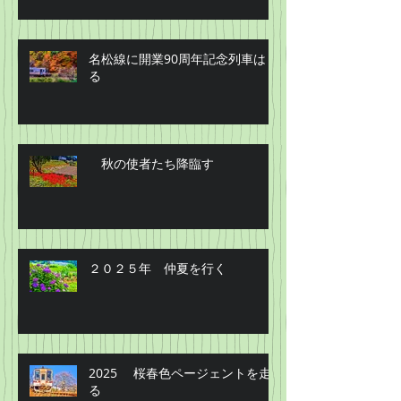
名松線に開業90周年記念列車はし
る
秋の使者たち降臨す
２０２５年 仲夏を行く
2025 桜春色ページェントを走
る