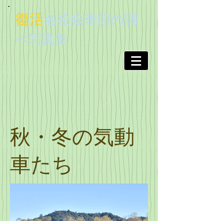
復活
名松線季節
の調
べ
写真集
秋・冬の気動
車たち