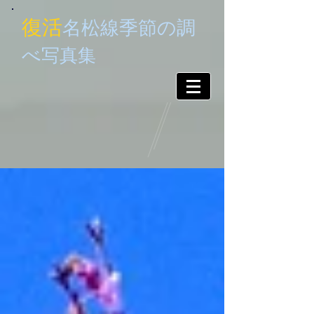
復活
名松線季節
の調
べ
写真集