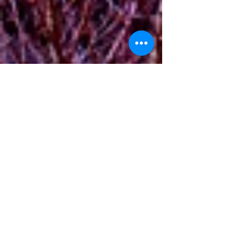
早咲きさくら そして コ
ブシの花
わたしたちの生活をおびやかすコロナウイルスの一刻も早
い鎮静化を願う毎日ですが、春先の野山では、純白のコブ