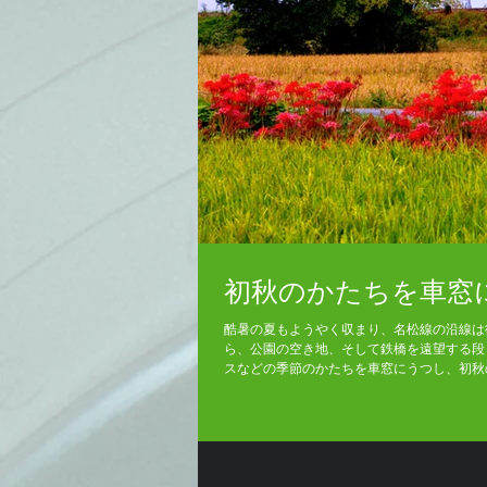
初秋のかたちを車窓
酷暑の夏もようやく収まり、名松線の沿線は
ら、公園の空き地、そして鉄橋を遠望する段
スなどの季節のかたちを車窓にうつし、初秋の