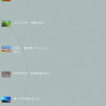
２０２５年 仲夏を行く
2025 桜春色ページェントを
走る
2025年2月 白銀世界をゆく
春への予感をはしる