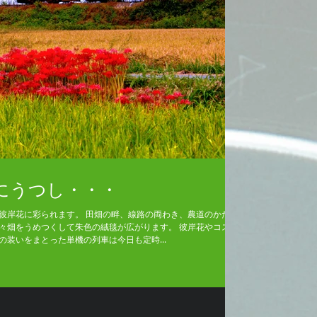
にうつし・・・
彼岸花に彩られます。 田畑の畔、線路の両わき、農道のかたわ
々畑をうめつくして朱色の絨毯が広がります。 彼岸花やコスモ
装いをまとった単機の列車は今日も定時...