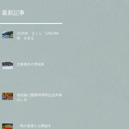
最新記事
2026年 さくら SAKURA
桜 を走る
立春過ぎの雪化粧
名松線に開業90周年記念列車
はしる
秋の使者たち降臨す