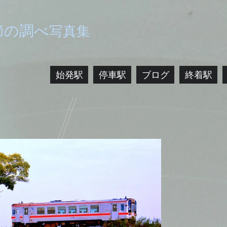
節
の調べ
写真集
始発駅
停車駅
ブログ
終着駅