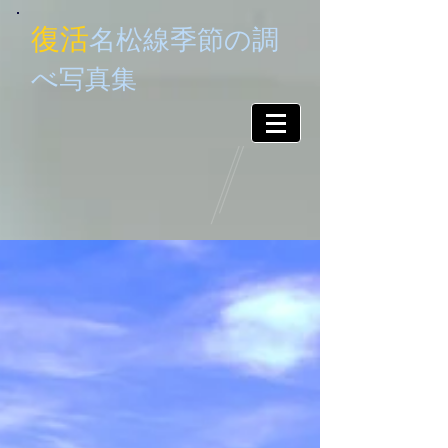
復活
名松線季節
の調
べ
写真集