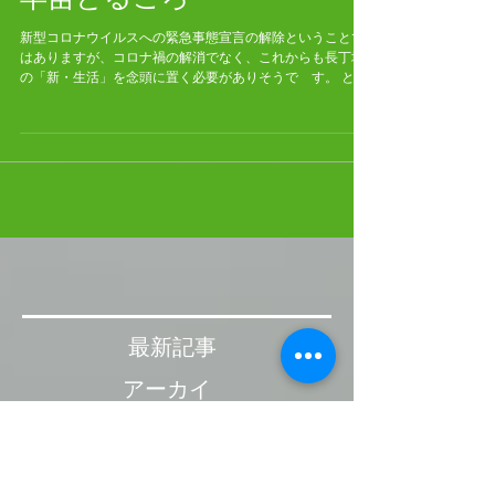
早苗とるころ
新型コロナウイルスへの緊急事態宣言の解除ということで
はありますが、コロナ禍の解消でなく、これからも長丁場
の「新・生活」を念頭に置く必要がありそうで す。 とこ
ろで、名松線沿線は田植えの季節です。いちめんに水が張
られた水田や、畔の曲線も美しい棚田に映る列車は、「早
苗とる」季節...
最新記事
アーカイ
ブ